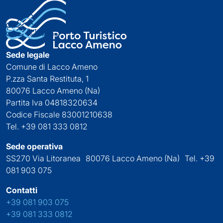
IT
EN
Sede legale
Comune di Lacco Ameno
P.zza Santa Restituta, 1
80076 Lacco Ameno (Na)
Partita Iva 04818320634
Codice Fiscale 83001210638
Tel. +39 081 333 0812
Sede operativa
SS270 Via Litoranea 80076 Lacco Ameno (Na) Tel. +39
081 903 075
Contatti
+39 081 903 075
+39 081 333 0812