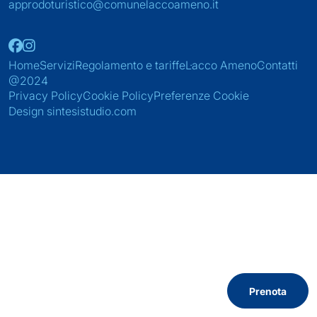
approdoturistico@comunelaccoameno.it
Home
Servizi
Regolamento e tariffe
Lacco Ameno
Contatti
@2024
Privacy Policy
Cookie Policy
Preferenze Cookie
Design sintesistudio.com
Prenota